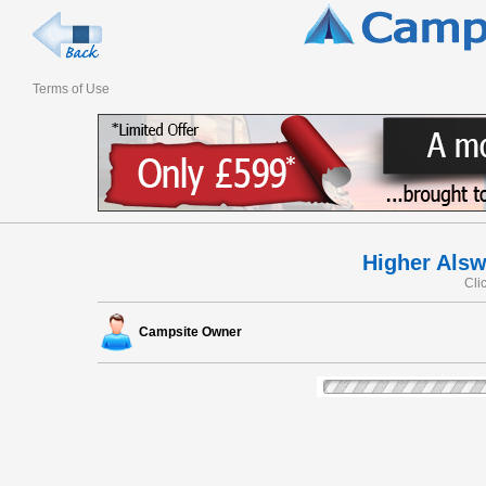
Terms of Use
Higher Als
Cli
Campsite Owner